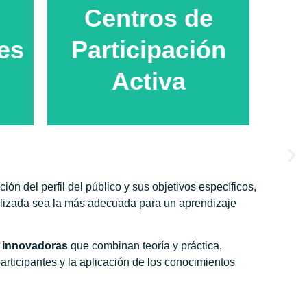
Centros de
es
Participación
Activa
ón del perfil del público y sus objetivos específicos,
Llevamos a cabo actividades para
 y
ilizada sea la más adecuada para un aprendizaje
adultos y personas mayores,
ue
promoviendo el aprendizaje
l
intergeneracional y el compromiso
s innovadoras
que combinan teoría y práctica,
ambiental.
articipantes y la aplicación de los conocimientos