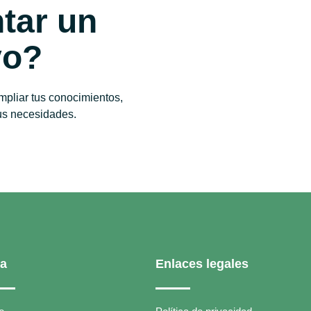
tar un
vo?
mpliar tus conocimientos,
us necesidades.
la
Enlaces legales