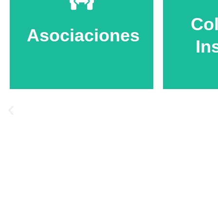
Col
Asociaciones
In
Eco 
Colaboramos con entidades
sociales y ambientales para
Diseñamos
desarrollar actividades que
para est
refuercen su labor y amplíen el
valores
impacto de sus acciones.
ciudadan