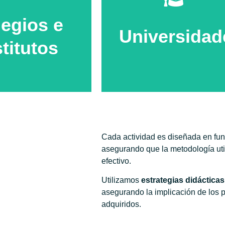
egios e
Universidad
stitutos
Friendly
Cada actividad es diseñada en funci
Ofrecemos programas formativos
asegurando que la metodología ut
actividades complementarias q
 talleres educativos
efectivo.
enriquecen el aprendizaje en e
udiantes, integrando
Utilizamos
estrategias didáctica
ámbito académico.
 de sostenibilidad y
asegurando la implicación de los p
ía en su formación.
adquiridos.