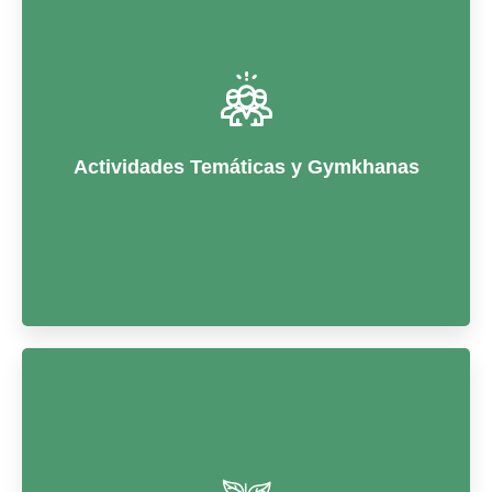
Planificamos y desarrollamos eventos con criterios
ecológicos, reduciendo el impacto ambiental y
promoviendo hábitos responsables.
Actividades Temáticas y Gymkhanas
Eco Friendly